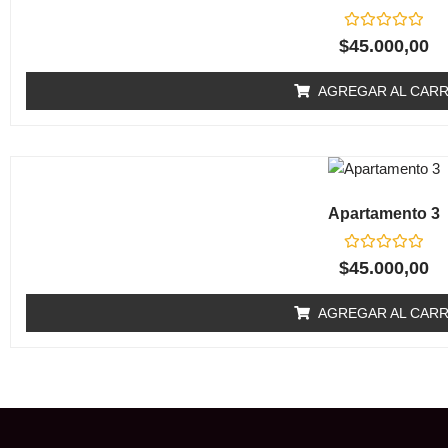
Valorado
$
45.000,00
en
0
de
AGREGAR AL CARR
5
Apartamento 3
Valorado
$
45.000,00
en
0
de
AGREGAR AL CARR
5