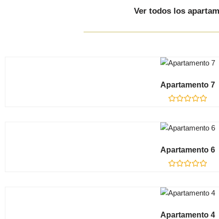
Ver todos los aparta
Apartamento 7
Valorado
en
0
de
5
Apartamento 6
Valorado
en
0
de
5
Apartamento 4